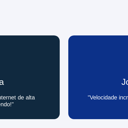
va
J
ternet de alta
"Velocidade inc
ndo!"