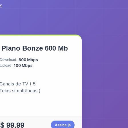
s
Plano Bonze 600 Mb
Download:
600 Mbps
Upload:
100 Mbps
Canais de TV ( 5
Telas simultâneas )
$ 99,99
Assine já