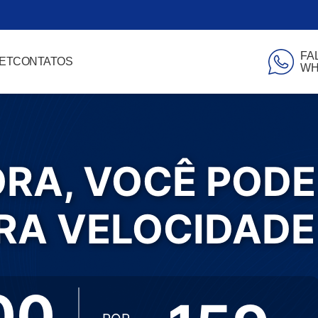
FA
ET
CONTATOS
WH
RA, VOCÊ PODE
RA, VOCÊ PODE
RA VELOCIDADE
RA VELOCIDADE
00
00