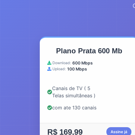
Plano Prata 600 Mb
Download:
600 Mbps
Upload:
100 Mbps
Canais de TV ( 5
Telas simultâneas )
com ate 130 canais
R$ 169,99
Assine já