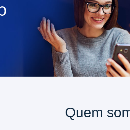
o
Quem so