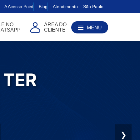
A Acesso Point
Blog
Atendimento
São Paulo
LE NO
ÁREA DO
MENU
ATSAPP
CLIENTE
 TER
 TER
❯