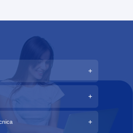
+
+
+
cnica